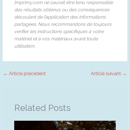
Imprimy.com ne saurait être tenu responsable
des résultats obtenus ou des conséquences
découlant de l’application des informations
partagées. Nous recommandons de toujours
vérifier les instructions spécifiques à votre
matériel et à vos matériaux avant toute
utilisation.
←
Article précédent
Article suivant
→
Related Posts