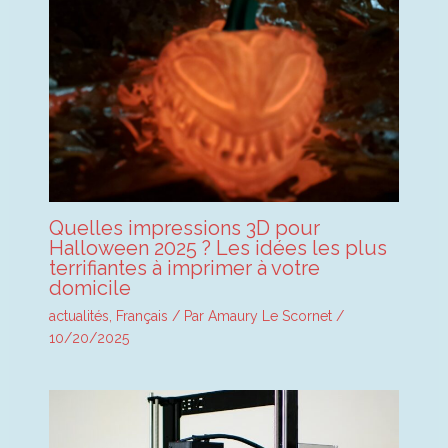
Quelles impressions 3D pour
Halloween 2025 ? Les idées les plus
terrifiantes à imprimer à votre
domicile
actualités
,
Français
/ Par
Amaury Le Scornet
/
10/20/2025