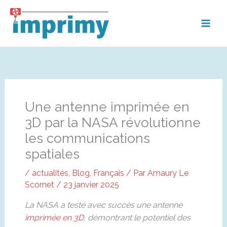
Aller
au
contenu
Une antenne imprimée en
3D par la NASA révolutionne
les communications
spatiales
/
actualités
,
Blog
,
Français
/ Par
Amaury Le
Scornet
/
23 janvier 2025
La NASA a testé avec succès une antenne
imprimée en 3D
, démontrant le potentiel des