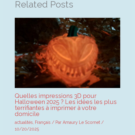
Related Posts
Quelles impressions 3D pour
Halloween 2025 ? Les idées les plus
terrifiantes à imprimer à votre
domicile
actualités
,
Français
/ Par
Amaury Le Scornet
/
10/20/2025