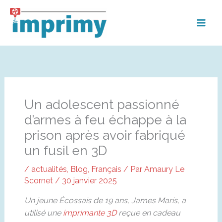
Aller
au
contenu
Un adolescent passionné
d’armes à feu échappe à la
prison après avoir fabriqué
un fusil en 3D
/
actualités
,
Blog
,
Français
/ Par
Amaury Le
Scornet
/
30 janvier 2025
Un jeune Écossais de 19 ans, James Maris, a
utilisé une
imprimante 3D
reçue en cadeau