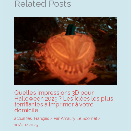
Related Posts
Quelles impressions 3D pour
Halloween 2025 ? Les idées les plus
terrifiantes à imprimer à votre
domicile
actualités
,
Français
/ Par
Amaury Le Scornet
/
10/20/2025