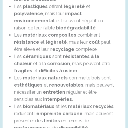
Les
plastiques
offrent
légèreté
et
polyvalence
, mais leur
impact
environnemental
est souvent négatif en
raison de leur faible
biodégradabilité
.
Les
matériaux composites
combinent
résistance
et
légèreté
, mais leur
coût
peut
être élevé et leur
recyclage
complexe.
Les
céramiques
sont
résistantes à la
chaleur
et à la
corrosion
, mais peuvent être
fragiles
et
difficiles à usiner
.
Les
matériaux naturels
comme le bois sont
esthétiques
et
renouvelables
, mais peuvent
nécessiter un
entretien
régulier et être
sensibles aux
intempéries
.
Les
biomatériaux
et les
matériaux recyclés
réduisent l’
empreinte carbone
, mais peuvent
présenter des
limites
en termes de
performance
et de
disponibilité
.