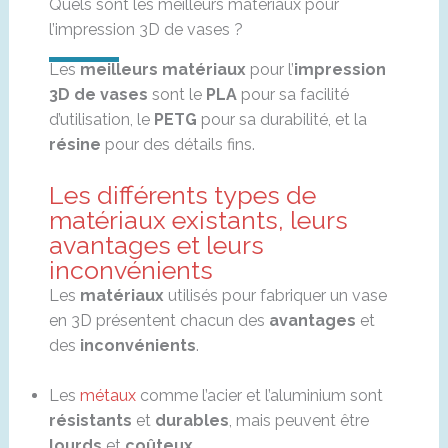
Quels sont les meilleurs matériaux pour
l’impression 3D de vases ?
Les
meilleurs matériaux
pour l’
impression
3D de vases
sont le
PLA
pour sa facilité
d’utilisation, le
PETG
pour sa durabilité, et la
résine
pour des détails fins.
Les différents types de
matériaux existants, leurs
avantages et leurs
inconvénients
Les
matériaux
utilisés pour fabriquer un vase
en 3D présentent chacun des
avantages
et
des
inconvénients
.
Les
métaux
comme l’acier et l’aluminium sont
résistants
et
durables
, mais peuvent être
lourds
et
coûteux
.