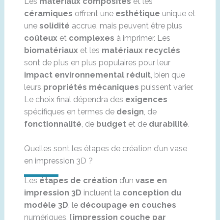
Les
matériaux composites
et les
céramiques
offrent une
esthétique
unique et
une
solidité
accrue, mais peuvent être plus
coûteux
et
complexes
à imprimer. Les
biomatériaux
et les
matériaux recyclés
sont de plus en plus populaires pour leur
impact environnemental réduit
, bien que
leurs
propriétés mécaniques
puissent varier.
Le choix final dépendra des
exigences
spécifiques en termes de
design
, de
fonctionnalité
, de
budget
et de
durabilité
.
Quelles sont les étapes de création d’un vase
en impression 3D ?
Les
étapes de création
d’un
vase en
impression 3D
incluent la
conception du
modèle 3D
, le
découpage en couches
numériques, l’
impression couche par